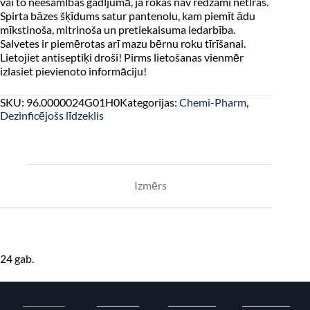
vai to neesamības gadījumā, ja rokas nav redzami netīras.
Spirta bāzes šķīdums satur pantenolu, kam piemīt ādu
mīkstinoša, mitrinoša un pretiekaisuma iedarbība.
Salvetes ir piemērotas arī mazu bērnu roku tīrīšanai.
Lietojiet antiseptiķi droši! Pirms lietošanas vienmēr
izlasiet pievienoto informāciju!
SKU:
96.0000024G01H0
Kategorijas:
Chemi-Pharm
,
Dezinficējošs līdzeklis
Izmērs
24 gab.