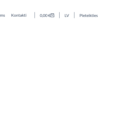
ums
Kontakti
0,00
€
LV
Pieteikties