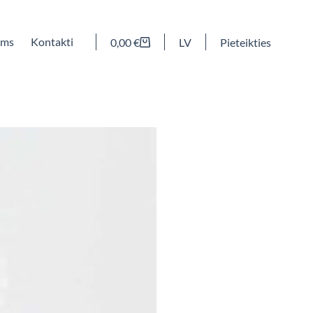
ums
Kontakti
0,00
€
LV
Pieteikties